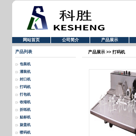
网站首页
公司简介
产品展示
产品列表
产品展示 >> 打码机
包装机
灌装机
封口机
打码机
打包机
收缩机
折纸机
贴标机
旋盖机
喷码机