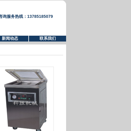
咨询服务热线：13785185079
新闻动态
联系我们