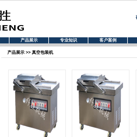
产品展示
专业知识
客户案例
产品展示 >> 真空包装机