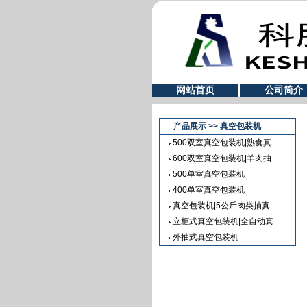
网站首页
公司简介
产品展示 >> 真空包装机
500双室真空包装机|熟食真
600双室真空包装机|羊肉抽
500单室真空包装机
400单室真空包装机
真空包装机|5公斤肉类抽真
立柜式真空包装机|全自动真
外抽式真空包装机