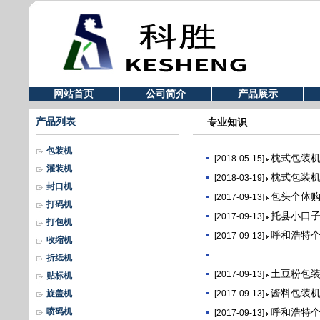
网站首页
公司简介
产品展示
产品列表
专业知识
包装机
枕式包装
[2018-05-15]
灌装机
枕式包装
[2018-03-19]
封口机
包头个体
[2017-09-13]
打码机
托县小口
[2017-09-13]
打包机
呼和浩特
[2017-09-13]
收缩机
折纸机
土豆粉包
[2017-09-13]
贴标机
酱料包装
旋盖机
[2017-09-13]
喷码机
呼和浩特
[2017-09-13]