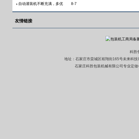
自动灌装机不断充满，多优
8-7
友情链接
科胜包装
地址：
石家庄市栾城区裕翔街165号未来科技
石家庄科胜包装机械有限公司专业定做各